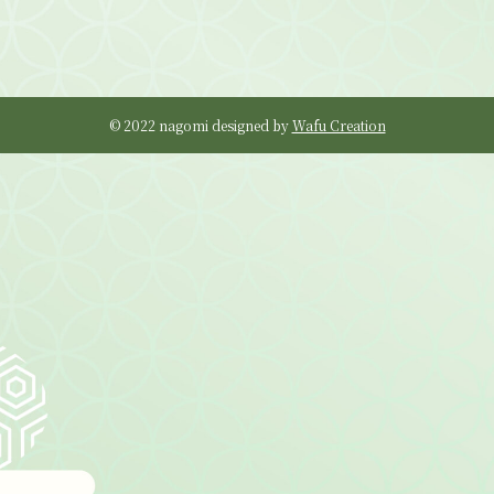
©
2022 nagomi designed by
Wafu Creation